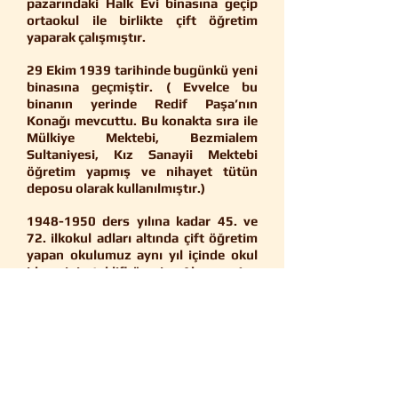
pazarındaki Halk Evi binasına geçip
ortaokul ile birlikte çift öğretim
yaparak çalışmıştır.
29 Ekim 1939 tarihinde bugünkü yeni
binasına geçmiştir. ( Evvelce bu
binanın yerinde Redif Paşa’nın
Konağı mevcuttu. Bu konakta sıra ile
Mülkiye Mektebi, Bezmialem
Sultaniyesi, Kız Sanayii Mektebi
öğretim yapmış ve nihayet tütün
deposu olarak kullanılmıştır.)
1948-1950
ders yılına kadar 45. ve
72. ilkokul adları altında çift öğretim
yapan okulumuz aynı yıl içinde okul
idaresinin teklifi üzerine Aksaray 1. -
Aksaray 2. İlkokulu ismini almıştır.
1960-1961
öğretim yılında deneme
okulu olarak çalışan okulumuzun
müdürlüğüne atanan Kamil Özkurt
1924-1925
Mahmudiye Okulu
mezunlarından olup şerefli bir
geçmişe sahip okulun tarihi isminin