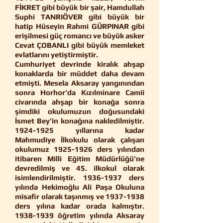
FİKRET gibi büyük bir şair, Hamdullah
Suphi TANRIÖVER gibi büyük bir
hatip Hüseyin Rahmi GÜRPINAR gibi
erişilmesi güç romancı ve büyük asker
Cevat ÇOBANLI gibi büyük memleket
evlatlarını yetiştirmiştir.
Cumhuriyet devrinde kiralık ahşap
konaklarda bir müddet daha devam
etmişti. Mesela Aksaray yangınından
sonra Horhor’da Kızılminare Camii
civarında ahşap bir konağa sonra
şimdiki okulumuzun doğusundaki
İsmet Bey’in konağına nakledilmiştir.
1924-1925
yıllarına kadar
Mahmudiye İlkokulu olarak çalışan
okulumuz
1925-1926
ders yılından
itibaren Milli Eğitim Müdürlüğü’ne
devredilmiş ve 45. ilkokul olarak
isimlendirilmiştir.
1936-1937
ders
yılında Hekimoğlu Ali Paşa Okuluna
misafir olarak taşınmış ve
1937-1938
ders yılına kadar orada kalmıştır.
1938-1939
öğretim yılında Aksaray