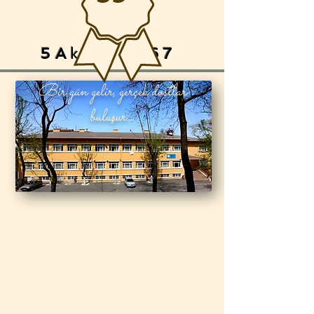
5A
ksArAy
67
Bir gün gelir, gerçek dostlar
buluşur...